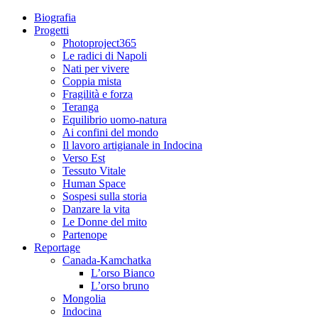
Biografia
Progetti
Photoproject365
Le radici di Napoli
Nati per vivere
Coppia mista
Fragilità e forza
Teranga
Equilibrio uomo-natura
Ai confini del mondo
Il lavoro artigianale in Indocina
Verso Est
Tessuto Vitale
Human Space
Sospesi sulla storia
Danzare la vita
Le Donne del mito
Partenope
Reportage
Canada-Kamchatka
L’orso Bianco
L’orso bruno
Mongolia
Indocina