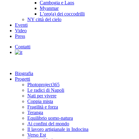
Cambogia e Laos
Myanmar
L’oro(a) dei coccodrilli
NY città del cielo
Eventi
Video
Press
Contatti
Biografia
Progetti
Photoproject365
Le radici di Napoli
Nati per vivere
Coppia mista
Fragilità e forza
Teranga
Equilibrio uomo-natura
Ai confini del mondo
Il lavoro artigianale in Indocina
Verso Est