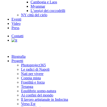
Cambogia e Laos
Myanmar
L’oro(a) dei coccodrilli
NY città del cielo
Eventi
Video
Press
Contatti
Biografia
Progetti
Photoproject365
Le radici di Napoli
Nati per vivere
Coppia mista
Fragilità e forza
Teranga
Equilibrio uomo-natura
Ai confini del mondo
Il lavoro artigianale in Indocina
Verso Est