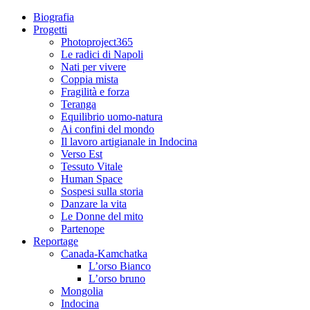
Biografia
Progetti
Photoproject365
Le radici di Napoli
Nati per vivere
Coppia mista
Fragilità e forza
Teranga
Equilibrio uomo-natura
Ai confini del mondo
Il lavoro artigianale in Indocina
Verso Est
Tessuto Vitale
Human Space
Sospesi sulla storia
Danzare la vita
Le Donne del mito
Partenope
Reportage
Canada-Kamchatka
L’orso Bianco
L’orso bruno
Mongolia
Indocina