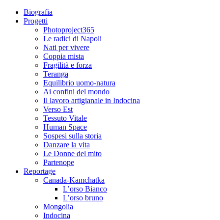
Biografia
Progetti
Photoproject365
Le radici di Napoli
Nati per vivere
Coppia mista
Fragilità e forza
Teranga
Equilibrio uomo-natura
Ai confini del mondo
Il lavoro artigianale in Indocina
Verso Est
Tessuto Vitale
Human Space
Sospesi sulla storia
Danzare la vita
Le Donne del mito
Partenope
Reportage
Canada-Kamchatka
L’orso Bianco
L’orso bruno
Mongolia
Indocina