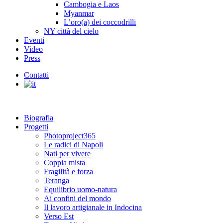
Cambogia e Laos
Myanmar
L’oro(a) dei coccodrilli
NY città del cielo
Eventi
Video
Press
Contatti
Biografia
Progetti
Photoproject365
Le radici di Napoli
Nati per vivere
Coppia mista
Fragilità e forza
Teranga
Equilibrio uomo-natura
Ai confini del mondo
Il lavoro artigianale in Indocina
Verso Est