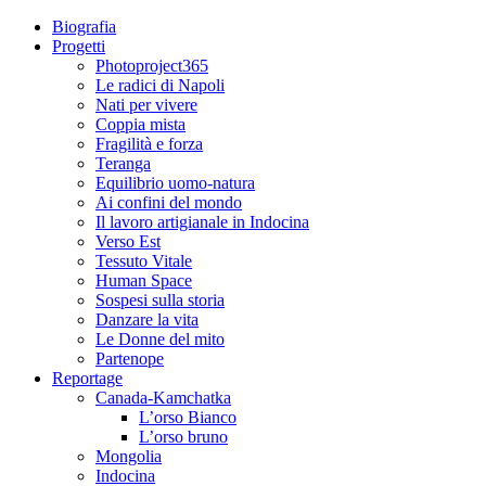
Biografia
Progetti
Photoproject365
Le radici di Napoli
Nati per vivere
Coppia mista
Fragilità e forza
Teranga
Equilibrio uomo-natura
Ai confini del mondo
Il lavoro artigianale in Indocina
Verso Est
Tessuto Vitale
Human Space
Sospesi sulla storia
Danzare la vita
Le Donne del mito
Partenope
Reportage
Canada-Kamchatka
L’orso Bianco
L’orso bruno
Mongolia
Indocina