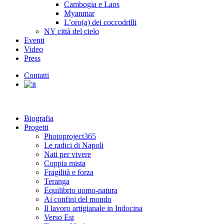
Cambogia e Laos
Myanmar
L’oro(a) dei coccodrilli
NY città del cielo
Eventi
Video
Press
Contatti
Biografia
Progetti
Photoproject365
Le radici di Napoli
Nati per vivere
Coppia mista
Fragilità e forza
Teranga
Equilibrio uomo-natura
Ai confini del mondo
Il lavoro artigianale in Indocina
Verso Est