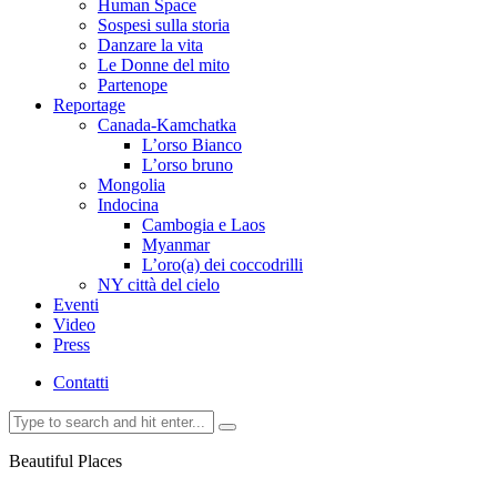
Human Space
Sospesi sulla storia
Danzare la vita
Le Donne del mito
Partenope
Reportage
Canada-Kamchatka
L’orso Bianco
L’orso bruno
Mongolia
Indocina
Cambogia e Laos
Myanmar
L’oro(a) dei coccodrilli
NY città del cielo
Eventi
Video
Press
Contatti
Beautiful Places