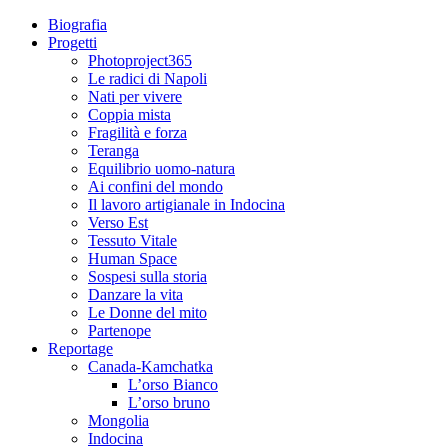
Biografia
Progetti
Photoproject365
Le radici di Napoli
Nati per vivere
Coppia mista
Fragilità e forza
Teranga
Equilibrio uomo-natura
Ai confini del mondo
Il lavoro artigianale in Indocina
Verso Est
Tessuto Vitale
Human Space
Sospesi sulla storia
Danzare la vita
Le Donne del mito
Partenope
Reportage
Canada-Kamchatka
L’orso Bianco
L’orso bruno
Mongolia
Indocina