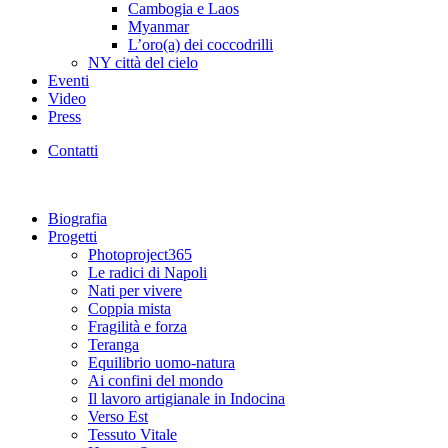
Cambogia e Laos
Myanmar
L’oro(a) dei coccodrilli
NY città del cielo
Eventi
Video
Press
Contatti
Biografia
Progetti
Photoproject365
Le radici di Napoli
Nati per vivere
Coppia mista
Fragilità e forza
Teranga
Equilibrio uomo-natura
Ai confini del mondo
Il lavoro artigianale in Indocina
Verso Est
Tessuto Vitale