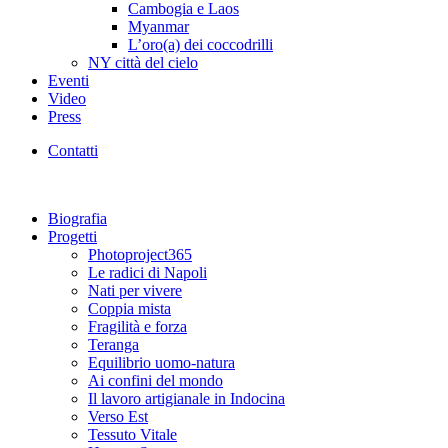
Cambogia e Laos
Myanmar
L’oro(a) dei coccodrilli
NY città del cielo
Eventi
Video
Press
Contatti
Biografia
Progetti
Photoproject365
Le radici di Napoli
Nati per vivere
Coppia mista
Fragilità e forza
Teranga
Equilibrio uomo-natura
Ai confini del mondo
Il lavoro artigianale in Indocina
Verso Est
Tessuto Vitale