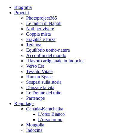
Biografia
Progetti
Photoproject365
Le radici di Napoli
Nati per vivere
Coppia mista
Fragilità e forza
Teranga
Equilibrio uomo-natura
Ai confini del mondo
Il lavoro artigianale in Indocina
Verso Est
Tessuto Vitale
Human Space
Sospesi sulla storia
Danzare la vita
Le Donne del mito
Partenope
Reportage
Canada-Kamchatka
L’orso Bianco
L’orso bruno
Mongolia
Indocina