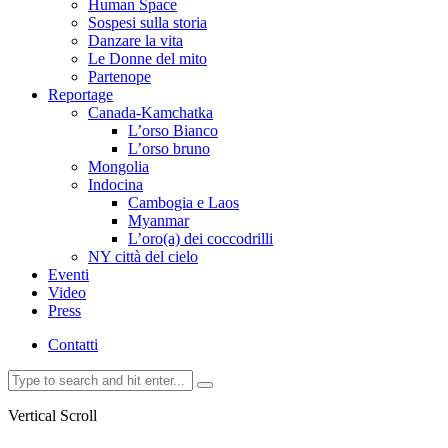
Human Space
Sospesi sulla storia
Danzare la vita
Le Donne del mito
Partenope
Reportage
Canada-Kamchatka
L’orso Bianco
L’orso bruno
Mongolia
Indocina
Cambogia e Laos
Myanmar
L’oro(a) dei coccodrilli
NY città del cielo
Eventi
Video
Press
Contatti
Vertical Scroll