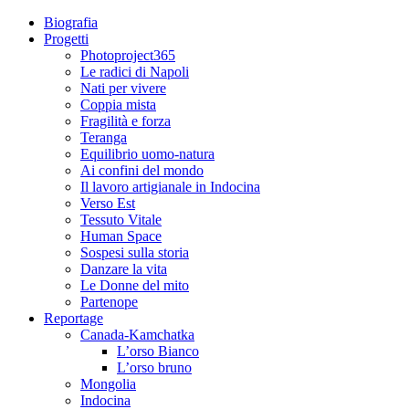
Biografia
Progetti
Photoproject365
Le radici di Napoli
Nati per vivere
Coppia mista
Fragilità e forza
Teranga
Equilibrio uomo-natura
Ai confini del mondo
Il lavoro artigianale in Indocina
Verso Est
Tessuto Vitale
Human Space
Sospesi sulla storia
Danzare la vita
Le Donne del mito
Partenope
Reportage
Canada-Kamchatka
L’orso Bianco
L’orso bruno
Mongolia
Indocina