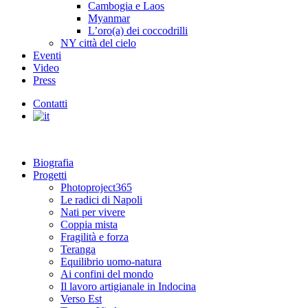
Cambogia e Laos
Myanmar
L’oro(a) dei coccodrilli
NY città del cielo
Eventi
Video
Press
Contatti
Biografia
Progetti
Photoproject365
Le radici di Napoli
Nati per vivere
Coppia mista
Fragilità e forza
Teranga
Equilibrio uomo-natura
Ai confini del mondo
Il lavoro artigianale in Indocina
Verso Est